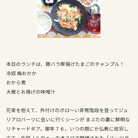
本日のランチは、豚バラ厚揚げたまごのチャンプル！
冷奴 梅おかか
おから煮
大根とお揚げの味噌汁
花束を抱えて、外付けのボロ～い非常階段を登ってジュ
リアロバーツに会いに行くシーンが まぶたの裏に鮮明な
リチャードギア。御年７６。いつの間にか仏教に改宗し
てて、今回ノルウェーのオスロで開催された「バーツラ