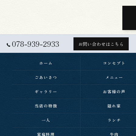
078-939-2933
お問い合わせはこちら
ホーム
コンセプト
ごあいさつ
メニュー
ギャラリー
お客様の声
当店の特徴
隠れ家
一人
ランチ
家庭料理
牛肉