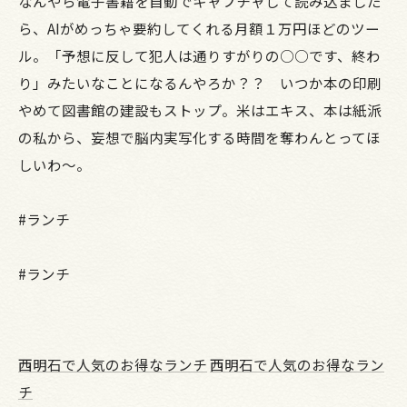
なんやら電子書籍を自動でキャプチャして読み込ました
ら、AIがめっちゃ要約してくれる月額１万円ほどのツー
ル。「予想に反して犯人は通りすがりの○○です、終わ
り」みたいなことになるんやろか？？ いつか本の印刷
やめて図書館の建設もストップ。米はエキス、本は紙派
の私から、妄想で脳内実写化する時間を奪わんとってほ
しいわ～。
#ランチ
#ランチ
西明石で人気のお得なランチ
西明石で人気のお得なラン
チ