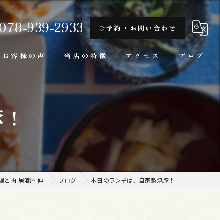
078-939-2933
ご予約・お問い合わせ
お客様の声
当店の特徴
アクセス
ブログ
隠れ家
豚！
一人
ランチ
家庭料理
と肉 居酒屋 伸
ブログ
本日のランチは、自家製焼豚！
牛肉