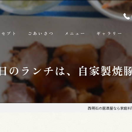
ンセプト
ごあいさつ
メニュー
ギャラリー
ランチ
日のランチは、自家製焼
お料理
お飲み物
西明石の居酒屋なら家庭料理