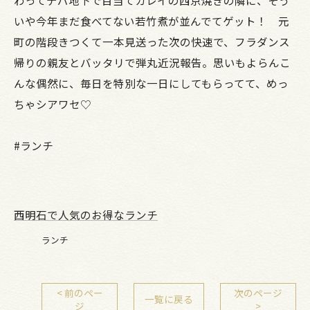
わってデパ地下で目当てカレイの西京焼きの隣に、そう
いや今年まだ食べてない若竹煮が並んでてゲット！ 元
町の階段きつくて一本見送った次の快速で、フラダンス
帰りの親友とバッタリで弾丸近況報告。思いもよらんこ
んな偶然に、毎日を特別な一日にしてもらってて、めっ
ちゃシアワセ♡
#ランチ
西明石で人気のお得なランチ
ランチ
< 前のペー
次のページ
一覧に戻る
ジ
>