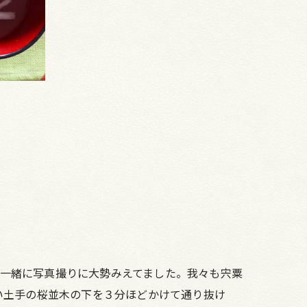
と一緒に写真撮りに大勢みえてました。我々も宍粟
い土手の桜並木の下を３分ほどかけて通り抜け