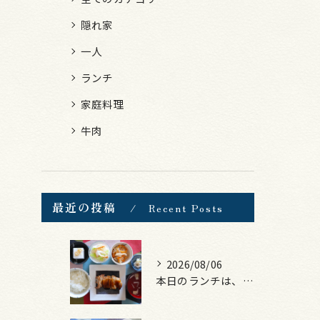
隠れ家
一人
ランチ
家庭料理
牛肉
最近の投稿
Recent Posts
2026/08/06
本日のランチは、照焼きチキン！