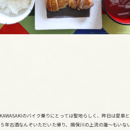
AWASAKIのバイク乗りにとっては聖地らしく、昨日は愛車
の５年古酒なんぞいただいた帰り、揖保川の上流の誰～もいな