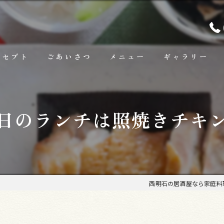
ンセプト
ごあいさつ
メニュー
ギャラリー
ランチ
日のランチは照焼きチキ
お料理
お飲み物
西明石の居酒屋なら家庭料理