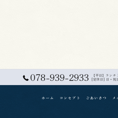
078-939-2933
【平日】ランチ 11:
[定休日] 日・祝
ホーム
コンセプト
ごあいさつ
メ