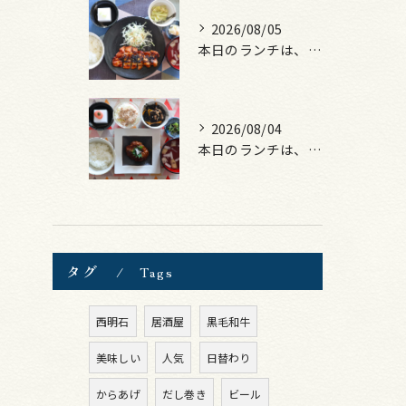
2026/08/05
本日のランチは、ロース豚カツ梅はさみ！
2026/08/04
本日のランチは、煮込みハンバーグ！
タグ
Tags
西明石
居酒屋
黒毛和牛
美味しい
人気
日替わり
からあげ
だし巻き
ビール