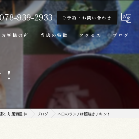
078-939-2933
ご予約・お問い合わせ
お客様の声
当店の特徴
アクセス
ブログ
隠れ家
ン！
一人
ランチ
家庭料理
と肉 居酒屋 伸
ブログ
本日のランチは照焼きチキン！
牛肉