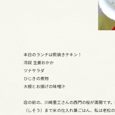
本日のランチは照焼きチキン！
冷奴 生姜おかか
ツナサラダ
ひじきの煮物
大根とお揚げの味噌汁
店の前の、川崎重工さんの西門の桜が満開です。K
（しそう）まで米の仕入れ兼ごはん、私は老松