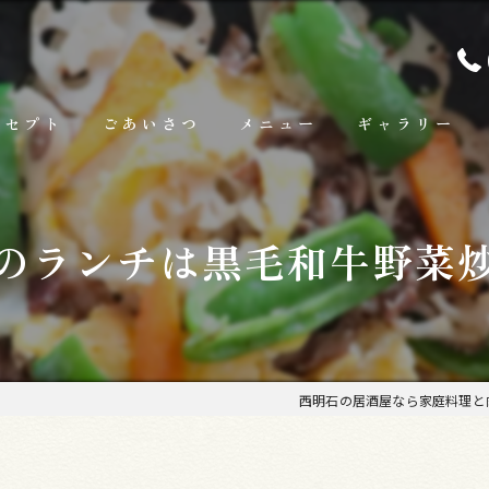
ンセプト
ごあいさつ
メニュー
ギャラリー
ランチ
のランチは黒毛和牛野菜
お料理
お飲み物
西明石の居酒屋なら家庭料理と肉