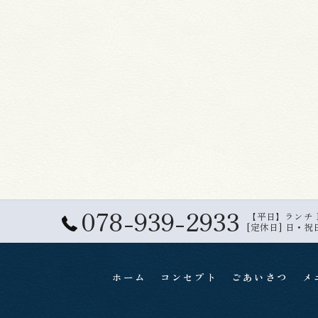
078-939-2933
【平日】ランチ 11:
[定休日] 日・祝
ホーム
コンセプト
ごあいさつ
メ