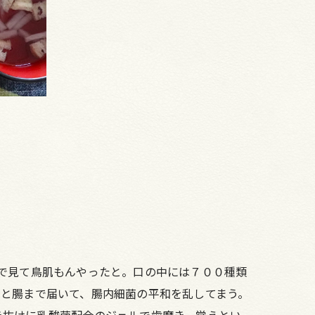
で見て鳥肌もんやったと。口の中には７００種類
んと腸まで届いて、腸内細菌の平和を乱してまう。