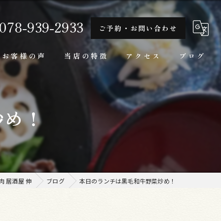
078-939-2933
ご予約・お問い合わせ
お客様の声
当店の特徴
アクセス
ブログ
隠れ家
炒め！
一人
ランチ
家庭料理
 居酒屋 伸
ブログ
本日のランチは黒毛和牛野菜炒め！
牛肉