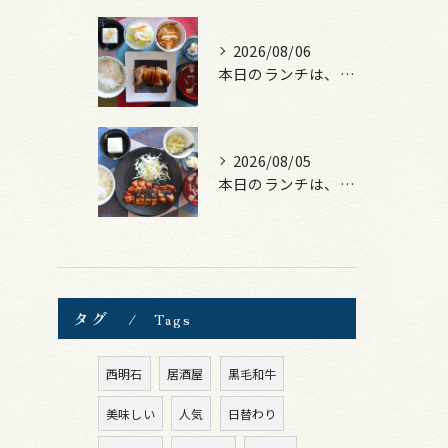
2026/08/06
本日のランチは、照焼きチキン！
2026/08/05
本日のランチは、ロース豚カツ梅はさみ！
タグ
Tags
西明石
居酒屋
黒毛和牛
美味しい
人気
日替わり