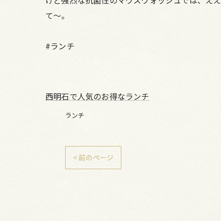
けど強烈な抗菌性のマウスウォッシュでは、ええ
て～。
#ランチ
西明石で人気のお得なランチ
ランチ
< 前のページ