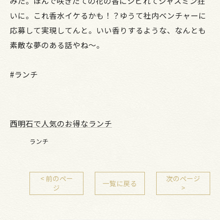
みた。ほんで咲きたての花の香にシビれてジャスミン狂
いに。これ香水イケるかも！？ゆうて社内ベンチャーに
応募して実現してんと。いい香りするような、なんとも
素敵な夢のある話やね～。
#ランチ
西明石で人気のお得なランチ
ランチ
< 前のペー
次のページ
一覧に戻る
ジ
>