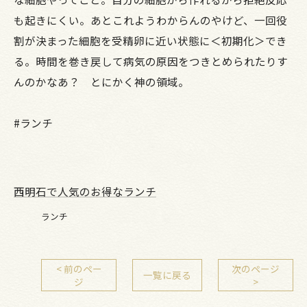
も起きにくい。あとこれようわからんのやけど、一回役
割が決まった細胞を受精卵に近い状態に＜初期化＞でき
る。時間を巻き戻して病気の原因をつきとめられたりす
んのかなあ？ とにかく神の領域。
#ランチ
西明石で人気のお得なランチ
ランチ
< 前のペー
次のページ
一覧に戻る
ジ
>