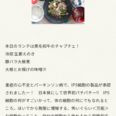
本日のランチは黒毛和牛のチャプチェ！
冷奴 生姜えのき
豚バラ大根煮
大根とお揚げの味噌汁
重症の心不全とパーキンソン病で、IPS細胞の製品が承認
されましたー！ 日本発にして世界初パチパチー!! IPS
細胞の何がすごいかって、体の細胞の何にでもなれると
ころ。ほいでから無限に増殖する、怖いぐらい＜万能＞
な細胞やってこと。自分の細胞から作れるから拒絶反応