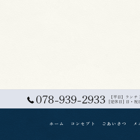
078-939-2933
【平日】ランチ 11:
[定休日] 日・祝
ホーム
コンセプト
ごあいさつ
メ