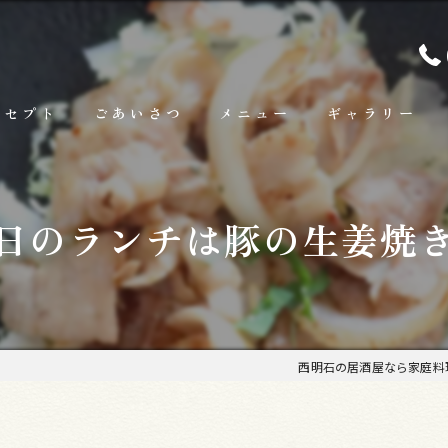
ンセプト
ごあいさつ
メニュー
ギャラリー
ランチ
日のランチは豚の生姜焼
お料理
お飲み物
西明石の居酒屋なら家庭料理