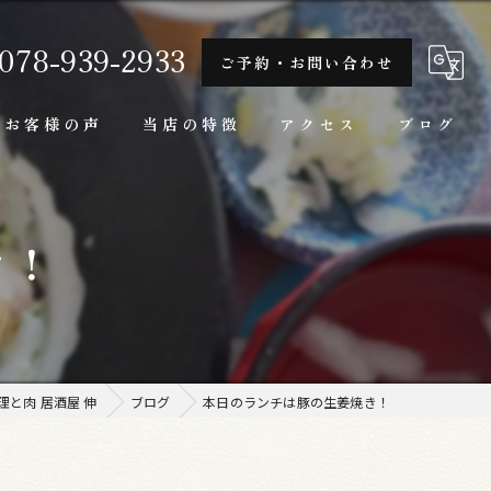
078-939-2933
ご予約・お問い合わせ
お客様の声
当店の特徴
アクセス
ブログ
隠れ家
き！
一人
ランチ
家庭料理
と肉 居酒屋 伸
ブログ
本日のランチは豚の生姜焼き！
牛肉