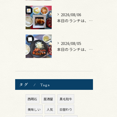
2026/08/06
本日のランチは、照焼きチキン！
2026/08/05
本日のランチは、ロース豚カツ梅はさみ！
タグ
Tags
西明石
居酒屋
黒毛和牛
美味しい
人気
日替わり