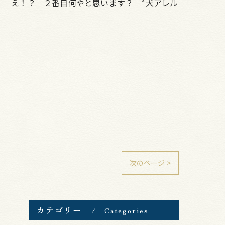
。 え！？ ２番目何やと思います？ “犬アレル
次のページ >
カテゴリー
Categories