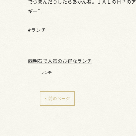
でつまんだりしたらあかんね。ＪＡＬのＨＰのア
ギー”。
#ランチ
西明石で人気のお得なランチ
ランチ
< 前のページ