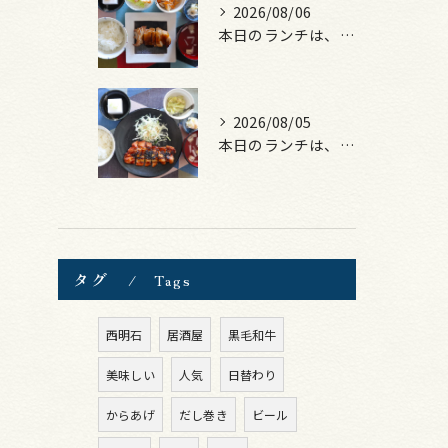
2026/08/06
本日のランチは、照焼きチキン！
2026/08/05
本日のランチは、ロース豚カツ梅はさみ！
タグ
Tags
西明石
居酒屋
黒毛和牛
美味しい
人気
日替わり
からあげ
だし巻き
ビール