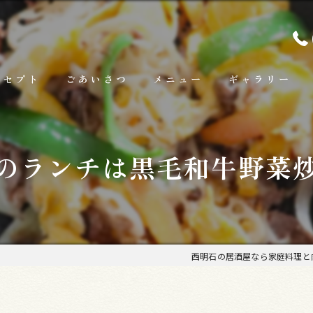
ンセプト
ごあいさつ
メニュー
ギャラリー
ランチ
のランチは黒毛和牛野菜
お料理
お飲み物
西明石の居酒屋なら家庭料理と肉