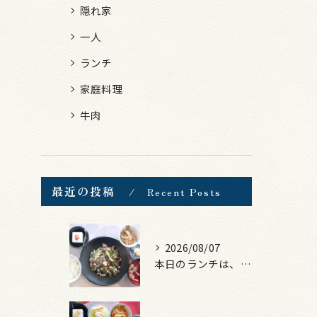
隠れ家
一人
ランチ
家庭料理
牛肉
最近の投稿
Recent Posts
2026/08/07
本日のランチは、黒毛和牛のチャプチェ！