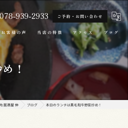
078-939-2933
ご予約・お問い合わせ
お客様の声
当店の特徴
アクセス
ブログ
隠れ家
炒め！
一人
ランチ
家庭料理
 居酒屋 伸
ブログ
本日のランチは黒毛和牛野菜炒め！
牛肉