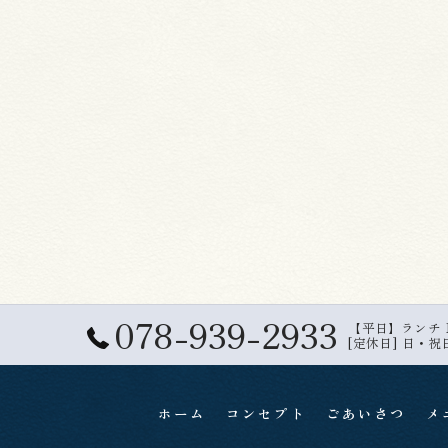
078-939-2933
【平日】ランチ 11:
[定休日] 日・祝
ホーム
コンセプト
ごあいさつ
メ