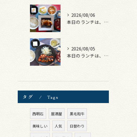
2026/08/06
本日のランチは、照焼きチキン！
2026/08/05
本日のランチは、ロース豚カツ梅はさみ！
タグ
Tags
西明石
居酒屋
黒毛和牛
美味しい
人気
日替わり