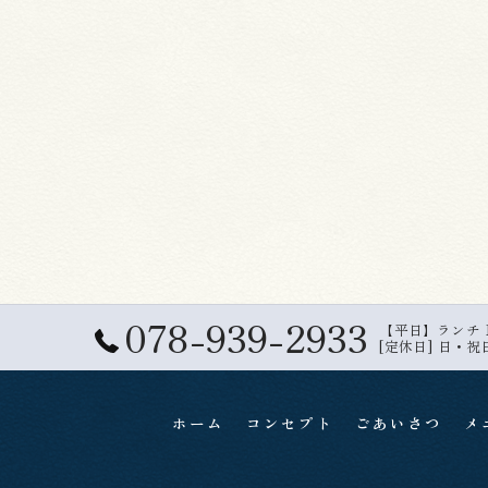
078-939-2933
【平日】ランチ 11:
[定休日] 日・祝
ホーム
コンセプト
ごあいさつ
メ