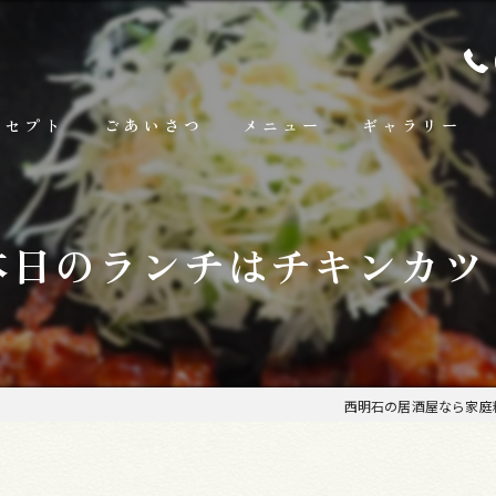
ンセプト
ごあいさつ
メニュー
ギャラリー
ランチ
本日のランチはチキンカツ
お料理
お飲み物
西明石の居酒屋なら家庭料