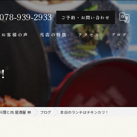
078-939-2933
ご予約・お問い合わせ
お客様の声
当店の特徴
アクセス
ブログ
隠れ家
！
一人
ランチ
家庭料理
理と肉 居酒屋 伸
ブログ
本日のランチはチキンカツ！
牛肉