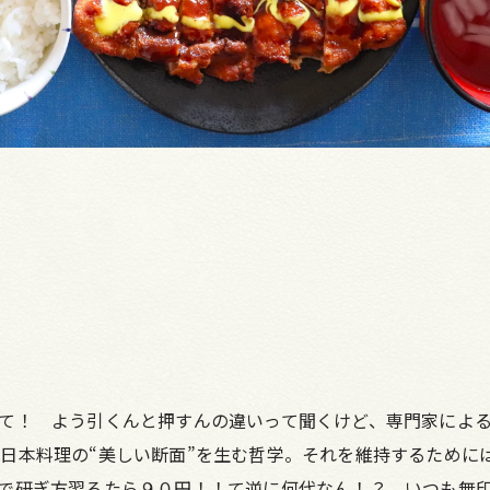
て！ よう引くんと押すんの違いって聞くけど、専門家によ
日本料理の“美しい断面”を生む哲学。それを維持するために
で研ぎ方習ろたら９０円！！て逆に何代なん！？ いつも無