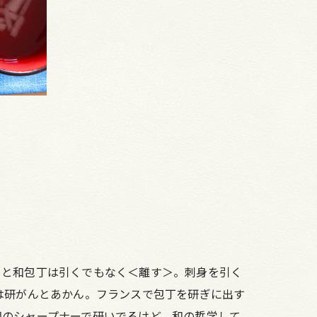
ると和包丁は引くでもなく＜離す＞。刺身を引く
は研がんとあかん。フランスで包丁を研ぎに出す
印のシャープナーで研いでるけど、和の哲学して