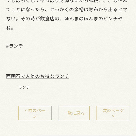
でしばらくしてやっぱり財源ないから課税、、、な～ん
てことになったら、せっかくの余裕は財布から出るヒマ
ない。その時が飲食店の、ほんまのほんまのピンチや
ね。
#ランチ
西明石で人気のお得なランチ
ランチ
< 前のペー
次のページ
一覧に戻る
ジ
>