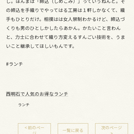
し。ほんまは「締込（しめこみ）」っていうねんと。そ
の締込を手織りでやってはる工房は１軒しかなくて、織
手もひとりだけ。相撲はは女人禁制わかるけど、締込づ
くりも男のひとしかしたらあかん。かたいこと言わん
と、力士に合わせて織り方変えるすんごい技術を、うま
いこと継承してほしいもんです。
#ランチ
西明石で人気のお得なランチ
ランチ
< 前のペー
次のページ
一覧に戻る
ジ
>