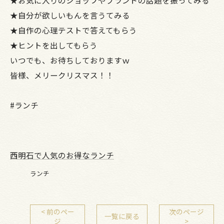
★お気に入りのショップやブランドの話題を振ってみる
★自分が欲しいもんを言うてみる
★自作の心理テストで答えてもらう
★ヒントを出してもらう
いつでも、お待ちしておりますｗ
皆様、メリークリスマス！！
#ランチ
西明石で人気のお得なランチ
ランチ
< 前のペー
次のページ
一覧に戻る
ジ
>