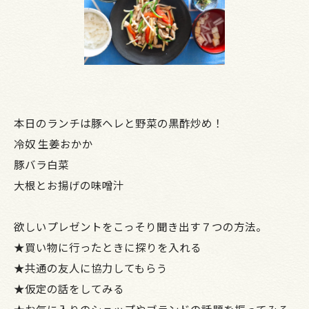
本日のランチは豚ヘレと野菜の黒酢炒め！
冷奴 生姜おかか
豚バラ白菜
大根とお揚げの味噌汁
欲しいプレゼントをこっそり聞き出す７つの方法。
★買い物に行ったときに探りを入れる
★共通の友人に協力してもらう
★仮定の話をしてみる