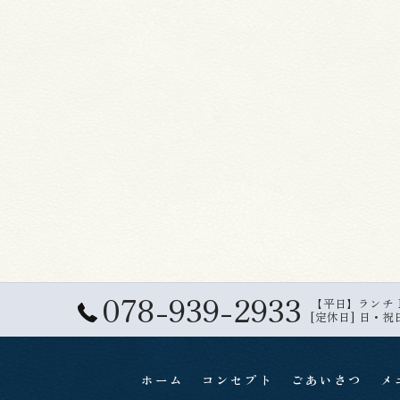
078-939-2933
【平日】ランチ 11:
[定休日] 日・祝
ホーム
コンセプト
ごあいさつ
メ