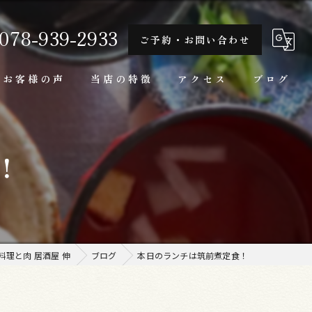
078-939-2933
ご予約・お問い合わせ
お客様の声
当店の特徴
アクセス
ブログ
隠れ家
！
一人
ランチ
家庭料理
理と肉 居酒屋 伸
ブログ
本日のランチは筑前煮定食！
牛肉