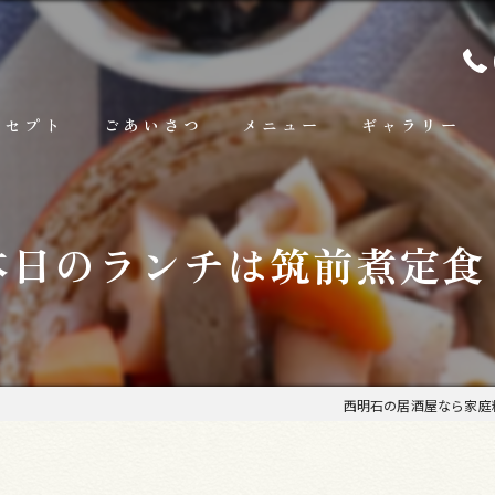
ンセプト
ごあいさつ
メニュー
ギャラリー
ランチ
本日のランチは筑前煮定食
お料理
お飲み物
西明石の居酒屋なら家庭料