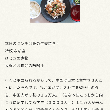
本日のランチは豚の生姜焼き！
冷奴 ネギ塩
ひじきの煮物
大根とお揚げの味噌汁
行くとボコられるからって、中国は日本に留学させんこ
とにしたそうです。我が国が受け入れてる留学生のう
ち、中国人が３割の１２万人。（ちなみにこっちから向
こうに留学してる学生は３０００人。）１２万人が来ん
となるとどんだけ税金浮くんかな？ 今は中国もお金持