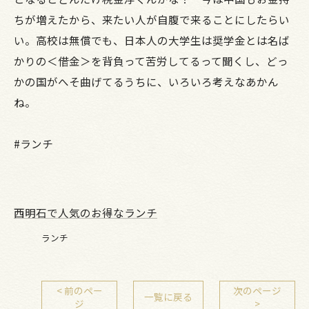
ちが増えたから、来たい人が自腹で来ることにしたらい
い。高校は無償でも、日本人の大学生は奨学金とは名ば
かりの＜借金＞を背負って苦労してるって聞くし、どっ
かの国がへそ曲げてるうちに、いろいろ考えなあかん
ね。
#ランチ
西明石で人気のお得なランチ
ランチ
< 前のペー
次のページ
一覧に戻る
ジ
>