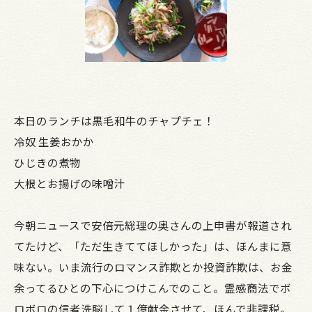
本日のランチは黒毛和牛のチャプチェ！
冷奴 生姜おかか
ひじきの煮物
大根とお揚げの味噌汁
今朝ニュースで安倍元総理の奥さんの上申書が報道され
てたけど、「ただ生きててほしかった」は、ほんまに意
味ない。いま流行のロマンス詐欺とか投資詐欺は、お金
余ってるひとの下心につけこんでのこと。霊感商法でボ
ロボロの信者洗脳して１億献金させて、ほんで非課税。