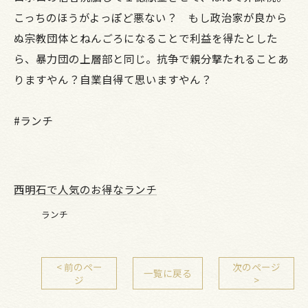
こっちのほうがよっぽど悪ない？ もし政治家が良から
ぬ宗教団体とねんごろになることで利益を得たとした
ら、暴力団の上層部と同じ。抗争で親分撃たれることあ
りますやん？自業自得て思いますやん？
#ランチ
西明石で人気のお得なランチ
ランチ
< 前のペー
次のページ
一覧に戻る
ジ
>