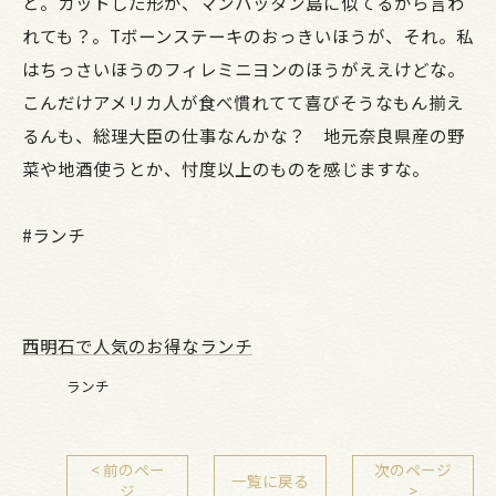
と。カットした形が、マンハッタン島に似てるから言わ
れても？。Tボーンステーキのおっきいほうが、それ。私
はちっさいほうのフィレミニヨンのほうがええけどな。
こんだけアメリカ人が食べ慣れてて喜びそうなもん揃え
るんも、総理大臣の仕事なんかな？ 地元奈良県産の野
菜や地酒使うとか、忖度以上のものを感じますな。
#ランチ
西明石で人気のお得なランチ
ランチ
< 前のペー
次のページ
一覧に戻る
ジ
>