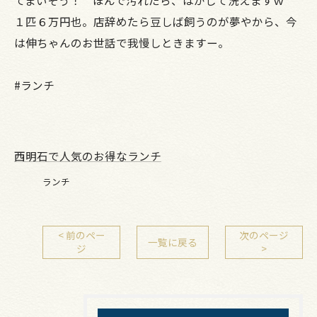
１匹６万円也。店辞めたら豆しば飼うのが夢やから、今
は伸ちゃんのお世話で我慢しときますー。
#ランチ
西明石で人気のお得なランチ
ランチ
< 前のペー
次のページ
一覧に戻る
ジ
>