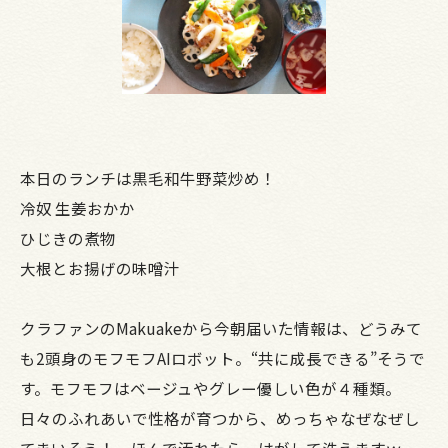
本日のランチは黒毛和牛野菜炒め！
冷奴 生姜おかか
ひじきの煮物
大根とお揚げの味噌汁
クラファンのMakuakeから今朝届いた情報は、どうみて
も2頭身のモフモフAIロボット。“共に成長できる”そうで
す。モフモフはベージュやグレー優しい色が４種類。
日々のふれあいで性格が育つから、めっちゃなぜなぜし
てまいそう！ ほんで汚れたら、はがして洗えますｗ