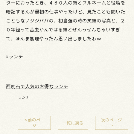
ターにおったとき、４８０人の顔とフルネームと役職を
暗記するんが最初の仕事やったけど、見たことも聞いた
こともないジジババの、初当選の時の笑顔の写真と、２
０年経って苦虫かんではる顔とぜんっぜんちゃいすぎ
て、ほんま無理やったん思い出しましたわｗ
#ランチ
西明石で人気のお得なランチ
ランチ
< 前のペー
次のページ
一覧に戻る
ジ
>