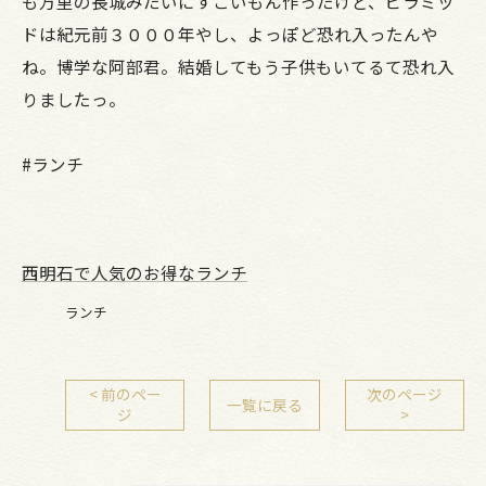
も万里の長城みたいにすごいもん作ったけど、ピラミッ
ドは紀元前３０００年やし、よっぽど恐れ入ったんや
ね。博学な阿部君。結婚してもう子供もいてるて恐れ入
りましたっ。
#ランチ
西明石で人気のお得なランチ
ランチ
< 前のペー
次のページ
一覧に戻る
ジ
>