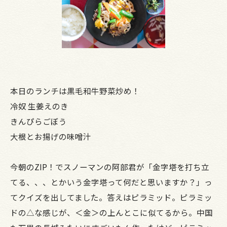
本日のランチは黒毛和牛野菜炒め！
冷奴 生姜えのき
きんぴらごぼう
大根とお揚げの味噌汁
今朝のZIP！でスノーマンの阿部君が「金字塔を打ち立
てる、、、とかいう金字塔って何だと思いますか？」っ
てクイズを出してました。答えはピラミッド。ピラミッ
ドの△な感じが、＜金＞の上んとこに似てるから。中国