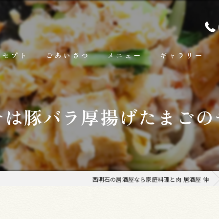
ンセプト
ごあいさつ
メニュー
ギャラリー
ランチ
チは豚バラ厚揚げたまごの
お料理
お飲み物
西明石の居酒屋なら家庭料理と肉 居酒屋 伸