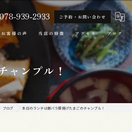
078-939-2933
ご予約・お問い合わせ
お客様の声
当店の特徴
アクセス
ブログ
隠れ家
チャンプル！
一人
ランチ
家庭料理
ブログ
本日のランチは豚バラ厚揚げたまごのチャンプル！
牛肉