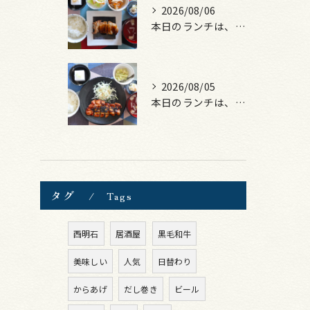
2026/08/06
本日のランチは、照焼きチキン！
2026/08/05
本日のランチは、ロース豚カツ梅はさみ！
タグ
Tags
西明石
居酒屋
黒毛和牛
美味しい
人気
日替わり
からあげ
だし巻き
ビール