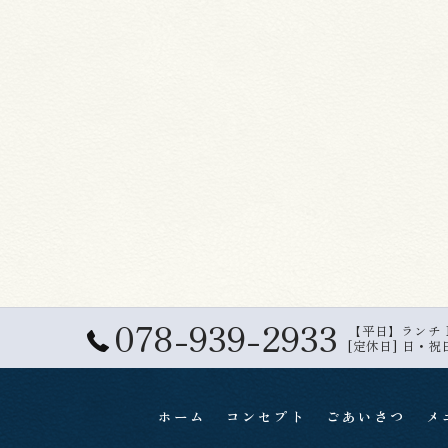
078-939-2933
【平日】ランチ 11:
[定休日] 日・祝
ホーム
コンセプト
ごあいさつ
メ