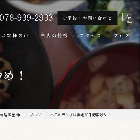
078-939-2933
ご予約・お問い合わせ
お客様の声
当店の特徴
アクセス
ブログ
隠れ家
炒め！
一人
ランチ
家庭料理
 居酒屋 伸
ブログ
本日のランチは黒毛和牛野菜炒め！
牛肉