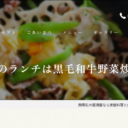
ンセプト
ごあいさつ
メニュー
ギャラリー
ランチ
のランチは黒毛和牛野菜
お料理
お飲み物
西明石の居酒屋なら家庭料理と肉