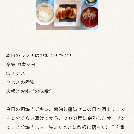
本日のランチは照焼きチキン！
冷奴 明太マヨ
焼きナス
ひじきの煮物
大根とお揚げの味噌汁
今日の照焼きチキン、醤油と糖質ゼロの日本酒１：１で
４０分ぐらい漬けてから、２００度に余熱したオーブン
で１７分焼きます。焼いたときに鉄板に落ちた汁？を集