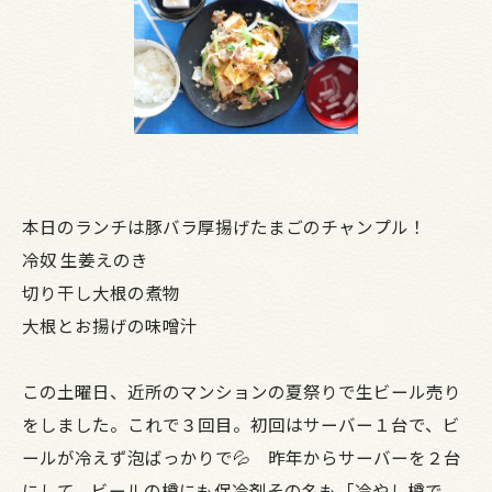
本日のランチは豚バラ厚揚げたまごのチャンプル！
冷奴 生姜えのき
切り干し大根の煮物
大根とお揚げの味噌汁
この土曜日、近所のマンションの夏祭りで生ビール売り
をしました。これで３回目。初回はサーバー１台で、ビ
ールが冷えず泡ばっかりで💦 昨年からサーバーを２台
にして、ビールの樽にも保冷剤その名も「冷やし樽で