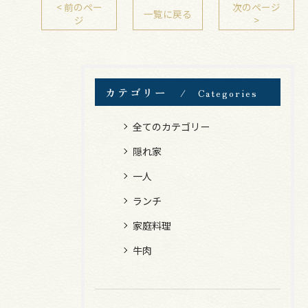
< 前のペー
次のページ
一覧に戻る
ジ
>
カテゴリー
Categories
全てのカテゴリー
隠れ家
一人
ランチ
家庭料理
牛肉