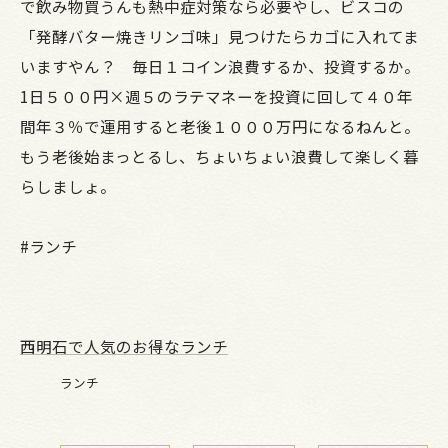
で飲み物買うんも熱中症対策なら必要やし、ビスコの
「発酵バター焼きリンゴ味」見つけたらカゴに入れてま
いますやん？ 毎日１コイン浪費するか、投資するか。
1日５００円×週５のラテマネーを投資に回して４０年
間年３％で運用すると老後１０００万円になるねんと。
もう老後始まっとるし、ちょいちょい浪費して楽しく暮
らしましょ。
#ランチ
西明石で人気のお得なランチ
ランチ