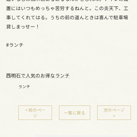
置にはいつもめっちゃ苦労するねんと。この炎天下、工
事してくれてはる。うちの前の道んときは喜んで駐車場
貸しまっせー！
#ランチ
西明石で人気のお得なランチ
ランチ
< 前のペー
次のページ
一覧に戻る
ジ
>