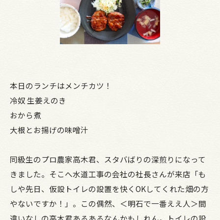
本日のランチはメンチカツ！
冷奴 生姜えのき
おから煮
大根とお揚げの味噌汁
同級生のプロ農家高木君、スタバばりの深煎りになって
きました。そこへ水道工事の会社の社長さんが来店「も
しや先日、仮設トイレの設置を快くOKしてくれた畑の方
やないですか！」。この偶然、＜明石で一番ええ人＞間
違いなしの高木君あるあるなんかもしれん。トイレの設