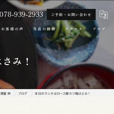
078-939-2933
ご予約・お問い合わせ
お客様の声
当店の特徴
アクセス
ブログ
隠れ家
はさみ！
一人
ランチ
家庭料理
酒屋 伸
ブログ
本日のランチはロース豚カツ梅はさみ！
牛肉