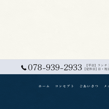
078-939-2933
【平日】ランチ 11:
[定休日] 日・祝
ホーム
コンセプト
ごあいさつ
メ