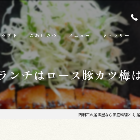
ンセプト
ごあいさつ
メニュー
ギャラリー
ランチ
ランチはロース豚カツ梅
お料理
お飲み物
西明石の居酒屋なら家庭料理と肉 居