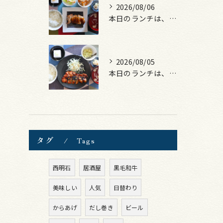
2026/08/06
本日のランチは、照焼きチキン！
2026/08/05
本日のランチは、ロース豚カツ梅はさみ！
タグ
Tags
西明石
居酒屋
黒毛和牛
美味しい
人気
日替わり
からあげ
だし巻き
ビール