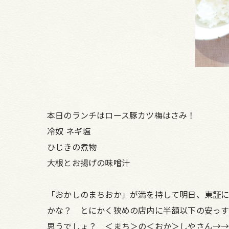
本日のランチはロース豚カツ梅はさみ！
冷奴 ネギ塩
ひじきの煮物
大根とお揚げの味噌汁
「おかしのまちおか」が満を持して明日、東証に
かな？ とにかく狭めの店内に半額以下の安っ
思うでしょ？ ＜まち＞の＜おか＞しやさん→