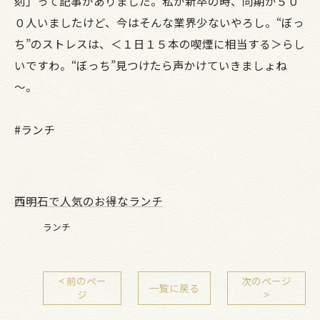
刻」って記事がありました。私が新卒の時、同期が５０
０人いましたけど、今はそんな業界少ないやろし。“ぼっ
ち”のストレスは、＜１日１５本の喫煙に相当する＞らし
いですわ。“ぼっち”見つけたら声かけていきましょね
～。
#ランチ
西明石で人気のお得なランチ
ランチ
< 前のペー
次のページ
一覧に戻る
ジ
>