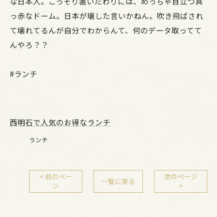
な日本人。こっそり置いたわりには、めっちゃ目立つ真
っ赤なドーム。日本が壊した言いかねん。吹き飛ばされ
て壊れてるんが自分でわからんて、何のデータ取ってて
んやろ？？
#ランチ
西明石で人気のお得なランチ
ランチ
< 前のペー
次のページ
一覧に戻る
ジ
>