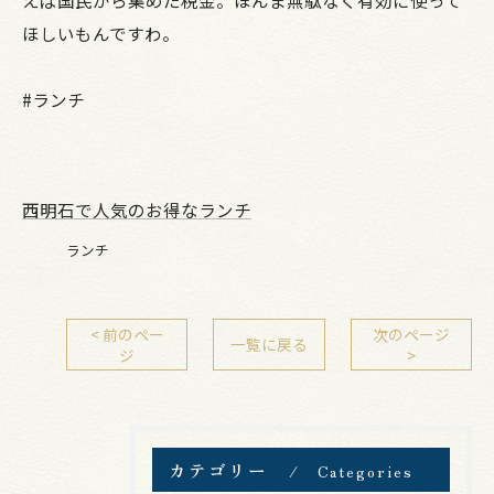
えば国民から集めた税金。ほんま無駄なく有効に使って
ほしいもんですわ。
#ランチ
西明石で人気のお得なランチ
ランチ
< 前のペー
次のページ
一覧に戻る
ジ
>
カテゴリー
Categories