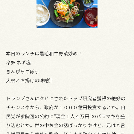
本日のランチは黒毛和牛野菜炒め！
冷奴 ネギ塩
きんぴらごぼう
大根とお揚げの味噌汁
トランプさんにクビにされたトップ研究者獲得の絶好の
チャンスやから、政府が１０００億円投資するとか。自
民党が参院選の公約に“現金１人４万円“のバラマキを盛
り込むとか。世の中お金の話ばっかりやけど、元はと言