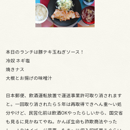
本日のランチは豚テキ玉ねぎソース！
冷奴 ネギ塩
焼きナス
大根とお揚げの味噌汁
日本郵便、飲酒運転放置で運送事業許可取り消されます
と。一回取り消されたら５年は再取得できへん重～い処
分やけど、民営化前は飲酒OKやったらしいから、国交省
も見るに見かねてやね。かんぽ生命も詐欺商法やった
し、ＪＰはイメージ最悪。たま～に収入印紙買うぐらい