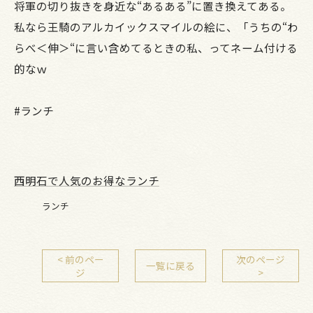
将軍の切り抜きを身近な“あるある”に置き換えてある。
私なら王騎のアルカイックスマイルの絵に、「うちの“わ
らべ＜伸＞“に言い含めてるときの私、ってネーム付ける
的なｗ
#ランチ
西明石で人気のお得なランチ
ランチ
< 前のペー
次のページ
一覧に戻る
ジ
>