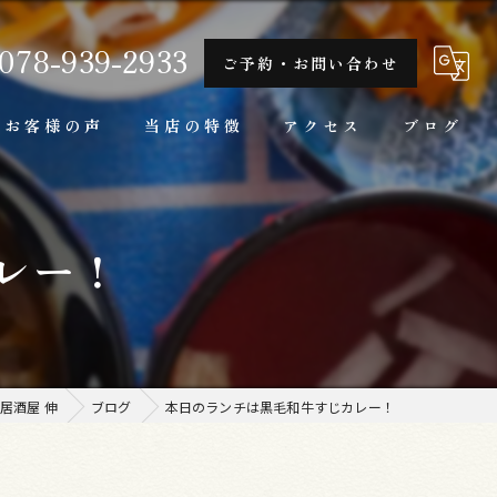
078-939-2933
ご予約・お問い合わせ
お客様の声
当店の特徴
アクセス
ブログ
隠れ家
レー！
一人
ランチ
家庭料理
居酒屋 伸
ブログ
本日のランチは黒毛和牛すじカレー！
牛肉