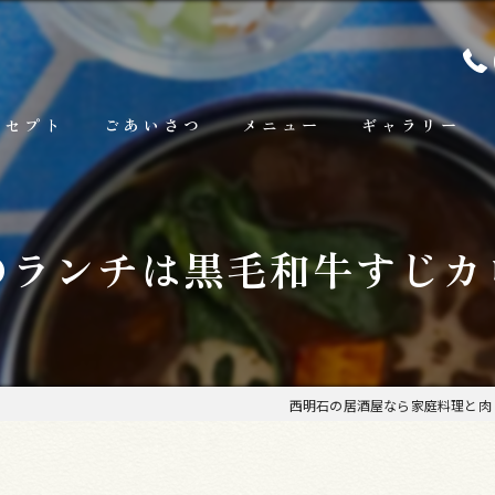
ンセプト
ごあいさつ
メニュー
ギャラリー
ランチ
のランチは黒毛和牛すじカ
お料理
お飲み物
西明石の居酒屋なら家庭料理と肉 