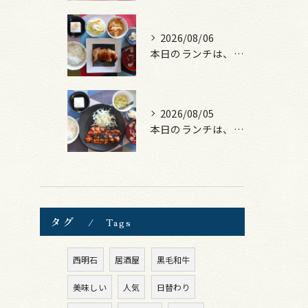
2026/08/06
本日のランチは、照焼きチキン！
2026/08/05
本日のランチは、ロース豚カツ梅はさみ！
タグ
Tags
西明石
居酒屋
黒毛和牛
美味しい
人気
日替わり