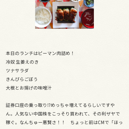
本日のランチはピーマン肉詰め！
冷奴 生姜えのき
ツナサラダ
きんぴらごぼう
大根とお揚げの味噌汁
証券口座の乗っ取り⁉めっちゃ増えてるらしいですや
ん。人気ない中国株をこっそり買われて、その利ザヤで
稼ぐ。なんちゅー悪賢さ！！ ちょっと前はCMで「ほっ