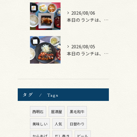
2026/08/06
本日のランチは、照焼きチキン！
2026/08/05
本日のランチは、ロース豚カツ梅はさみ！
タグ
Tags
西明石
居酒屋
黒毛和牛
美味しい
人気
日替わり
からあげ
だし巻き
ビール