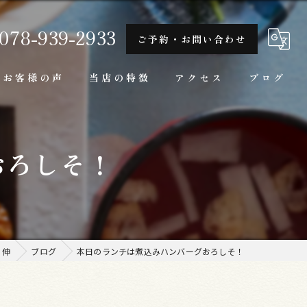
078-939-2933
ご予約・お問い合わせ
お客様の声
当店の特徴
アクセス
ブログ
隠れ家
おろしそ！
一人
ランチ
家庭料理
 伸
ブログ
本日のランチは煮込みハンバーグおろしそ！
牛肉