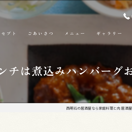
ンセプト
ごあいさつ
メニュー
ギャラリー
ランチ
ンチは煮込みハンバーグ
お料理
お飲み物
西明石の居酒屋なら家庭料理と肉 居酒屋