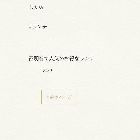
したｗ
#ランチ
西明石で人気のお得なランチ
ランチ
< 前のページ