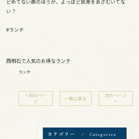
どめてない顔のほうが、よっぽど民衆をあざむいてな
い？
#ランチ
西明石で人気のお得なランチ
ランチ
< 前のペー
次のページ
一覧に戻る
ジ
>
カテゴリー
Categories