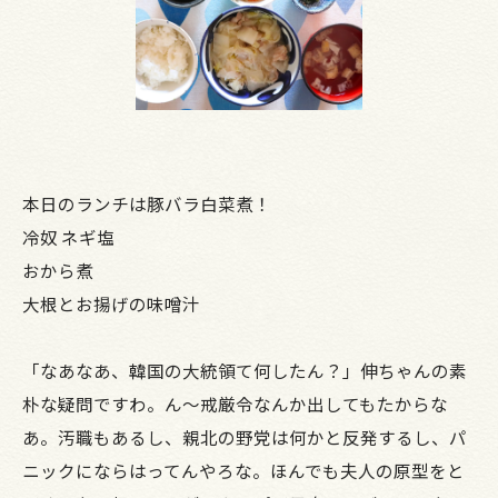
本日のランチは豚バラ白菜煮！
冷奴 ネギ塩
おから煮
大根とお揚げの味噌汁
「なあなあ、韓国の大統領て何したん？」伸ちゃんの素
朴な疑問ですわ。ん～戒厳令なんか出してもたからな
あ。汚職もあるし、親北の野党は何かと反発するし、パ
ニックにならはってんやろな。ほんでも夫人の原型をと