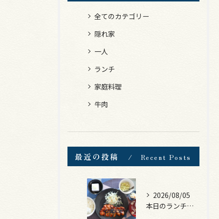
全てのカテゴリー
隠れ家
一人
ランチ
家庭料理
牛肉
最近の投稿
Recent Posts
2026/08/05
本日のランチは、ロース豚カツ梅はさみ！