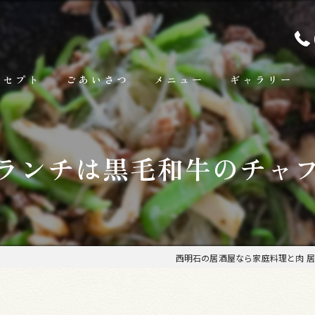
ンセプト
ごあいさつ
メニュー
ギャラリー
ランチ
ランチは黒毛和牛のチャ
お料理
お飲み物
西明石の居酒屋なら家庭料理と肉 居