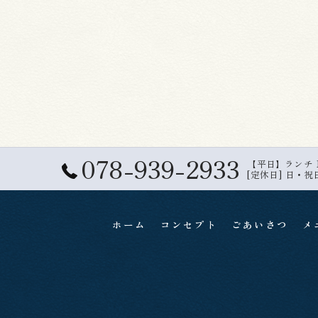
078-939-2933
【平日】ランチ 11:
[定休日] 日・祝
ホーム
コンセプト
ごあいさつ
メ