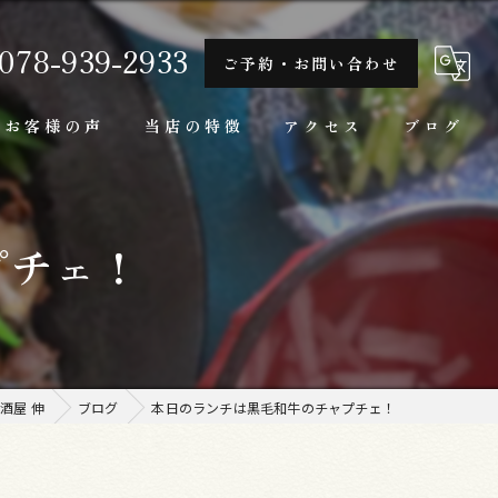
078-939-2933
ご予約・お問い合わせ
お客様の声
当店の特徴
アクセス
ブログ
隠れ家
プチェ！
一人
ランチ
家庭料理
酒屋 伸
ブログ
本日のランチは黒毛和牛のチャプチェ！
牛肉