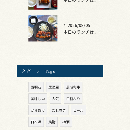
2026/08/05
本日のランチは、ロース豚カツ梅はさみ！
タグ
Tags
西明石
居酒屋
黒毛和牛
美味しい
人気
日替わり
からあげ
だし巻き
ビール
日本酒
焼酎
梅酒