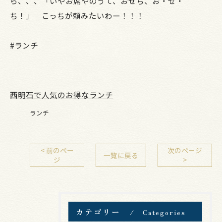
ら、、、「いやお席やのうて、おせち、お・せ・
ち！」 こっちが頼みたいわー！！！
#ランチ
西明石で人気のお得なランチ
ランチ
< 前のペー
次のページ
一覧に戻る
ジ
>
カテゴリー
Categories