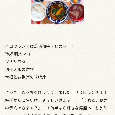
本日のランチは黒毛和牛すじカレー！
冷奴 明太マヨ
ツナサラダ
切干大根の煮物
大根とお揚げの味噌汁
さっき、めっちゃびっくりしました。「今日ランチ１１
時半から２名いけます？」いけますー！「それと、お席
の予約できます？」１１時半なら好きな席座ってもうた