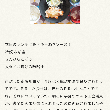
本日のランチは豚テキ玉ねぎソース！
冷奴 ネギ塩
きんぴらごぼう
大根とお揚げの味噌汁
再選した斎藤知事が、今度は公職選挙法で追及されとっ
てです。ＰＲした会社は、自社のＰＲはせんことです
ね。それについこないだ、明石に事務所のある国会議員
が、裏金たんまり懐に入れとったのに再選されましたや