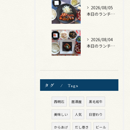
2026/08/05
本日のランチは、ロース豚カツ梅はさみ！
2026/08/04
本日のランチは、煮込みハンバーグ！
タグ
Tags
西明石
居酒屋
黒毛和牛
美味しい
人気
日替わり
からあげ
だし巻き
ビール