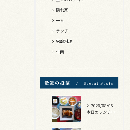
隠れ家
一人
ランチ
家庭料理
牛肉
最近の投稿
Recent Posts
2026/08/06
本日のランチは、照焼きチキン！