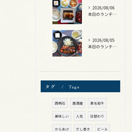
2026/08/06
本日のランチは、照焼きチキン！
2026/08/05
本日のランチは、ロース豚カツ梅はさみ！
タグ
Tags
西明石
居酒屋
黒毛和牛
美味しい
人気
日替わり
からあげ
だし巻き
ビール