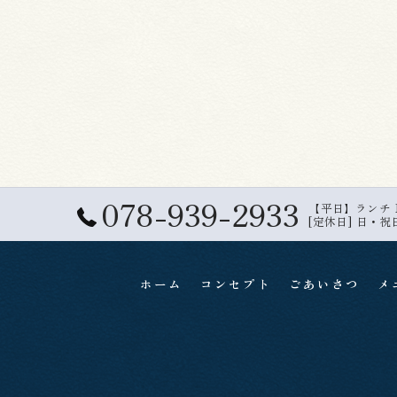
078-939-2933
【平日】ランチ 11:
[定休日] 日・祝
ホーム
コンセプト
ごあいさつ
メ