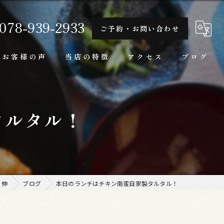
078-939-2933
ご予約・お問い合わせ
お客様の声
当店の特徴
アクセス
ブログ
隠れ家
タルタル！
一人
ランチ
家庭料理
 伸
ブログ
本日のランチはチキン南蛮自家製タルタル！
牛肉