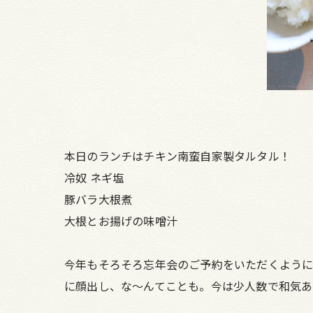
本日のランチはチキン南蛮自家製タルタル！
冷奴 ネギ塩
豚バラ大根煮
大根とお揚げの味噌汁
今年もそろそろ忘年会のご予約をいただくように
に顔出し、な～んてことも。今は少人数で和気あ