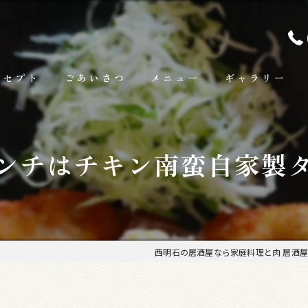
ンセプト
ごあいさつ
メニュー
ギャラリー
ランチ
ンチはチキン南蛮自家製
お料理
お飲み物
西明石の居酒屋なら家庭料理と肉 居酒屋