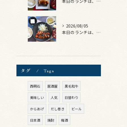
本日のランチは、照焼きチキン！
2026/08/05
本日のランチは、ロース豚カツ梅はさみ！
タグ
Tags
西明石
居酒屋
黒毛和牛
美味しい
人気
日替わり
からあげ
だし巻き
ビール
日本酒
焼酎
梅酒