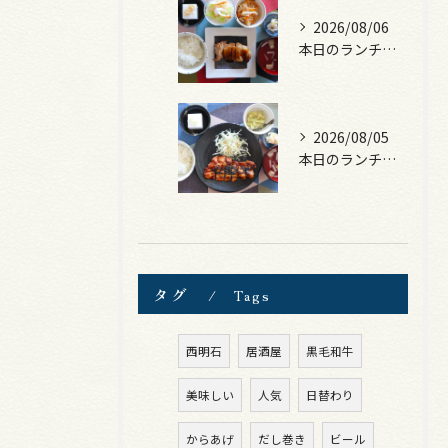
2026/08/06
本日のランチは、照焼きチキン！
2026/08/05
本日のランチは、ロース豚カツ梅はさみ！
タグ
Tags
西明石
居酒屋
黒毛和牛
美味しい
人気
日替わり
からあげ
だし巻き
ビール