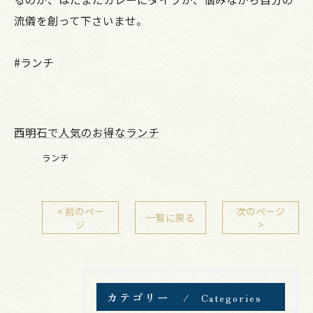
流儀を創って下さいませ。
#ランチ
西明石で人気のお得なランチ
ランチ
< 前のペー
次のページ
一覧に戻る
ジ
>
カテゴリー
Categories