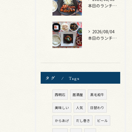
本日のランチは、ロース豚カツ梅はさみ！
2026/08/04
本日のランチは、煮込みハンバーグ！
タグ
Tags
西明石
居酒屋
黒毛和牛
美味しい
人気
日替わり
からあげ
だし巻き
ビール