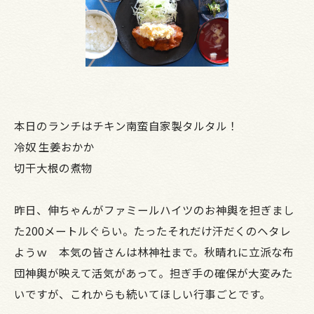
本日のランチはチキン南蛮自家製タルタル！
冷奴 生姜おかか
切干大根の煮物
昨日、伸ちゃんがファミールハイツのお神輿を担ぎまし
た200メートルぐらい。たったそれだけ汗だくのヘタレ
ようｗ 本気の皆さんは林神社まで。秋晴れに立派な布
団神輿が映えて活気があって。担ぎ手の確保が大変みた
いですが、これからも続いてほしい行事ごとです。