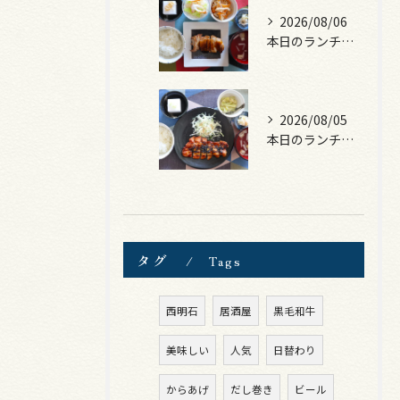
2026/08/06
本日のランチは、照焼きチキン！
2026/08/05
本日のランチは、ロース豚カツ梅はさみ！
タグ
Tags
西明石
居酒屋
黒毛和牛
美味しい
人気
日替わり
からあげ
だし巻き
ビール