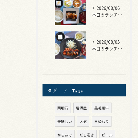
2026/08/06
本日のランチは、照焼きチキン！
2026/08/05
本日のランチは、ロース豚カツ梅はさみ！
タグ
Tags
西明石
居酒屋
黒毛和牛
美味しい
人気
日替わり
からあげ
だし巻き
ビール