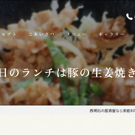
ンセプト
ごあいさつ
メニュー
ギャラリー
ランチ
日のランチは豚の生姜焼
お料理
お飲み物
西明石の居酒屋なら家庭料理