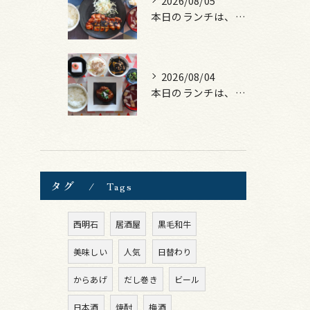
2026/08/05
本日のランチは、ロース豚カツ梅はさみ！
2026/08/04
本日のランチは、煮込みハンバーグ！
タグ
Tags
西明石
居酒屋
黒毛和牛
美味しい
人気
日替わり
からあげ
だし巻き
ビール
日本酒
焼酎
梅酒