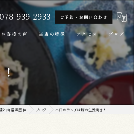
078-939-2933
ご予約・お問い合わせ
お客様の声
当店の特徴
アクセス
ブログ
隠れ家
き！
一人
ランチ
家庭料理
と肉 居酒屋 伸
ブログ
本日のランチは豚の生姜焼き！
牛肉