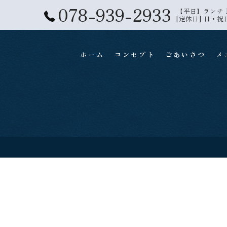
078-939-2933
【平日】ランチ 11:
[定休日] 日・祝
ホーム
コンセプト
ごあいさつ
メ