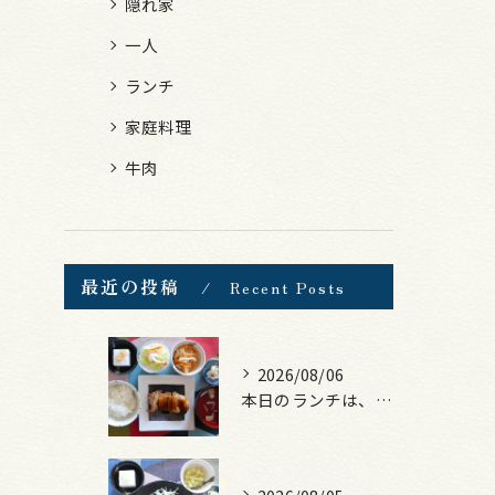
隠れ家
一人
ランチ
家庭料理
牛肉
最近の投稿
Recent Posts
2026/08/06
本日のランチは、照焼きチキン！