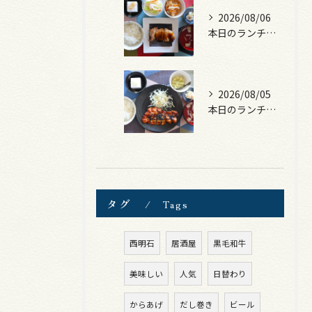
2026/08/06
本日のランチは、照焼きチキン！
2026/08/05
本日のランチは、ロース豚カツ梅はさみ！
タグ
Tags
西明石
居酒屋
黒毛和牛
美味しい
人気
日替わり
からあげ
だし巻き
ビール