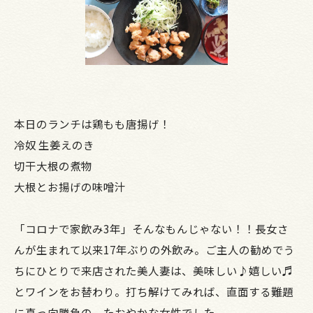
本日のランチは鶏もも唐揚げ！
冷奴 生姜えのき
切干大根の煮物
大根とお揚げの味噌汁
「コロナで家飲み3年」そんなもんじゃない！！長女さ
んが生まれて以来17年ぶりの外飲み。ご主人の勧めでう
ちにひとりで来店された美人妻は、美味しい♪嬉しい♬
とワインをお替わり。打ち解けてみれば、直面する難題
に真っ向勝負の、たおやかな女性でした。